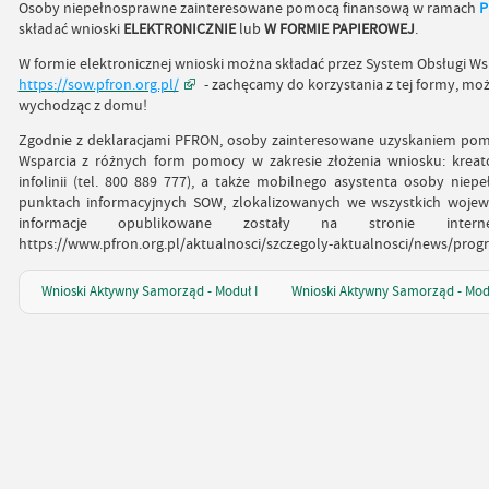
Osoby niepełnosprawne zainteresowane pomocą finansową w ramach
P
składać wnioski
ELEKTRONICZNIE
lub
W FORMIE PAPIEROWEJ
.
W formie elektronicznej wnioski można składać przez System Obsługi W
https://sow.pfron.org.pl/
- zachęcamy do korzystania z tej formy, moż
wychodząc z domu!
Zgodnie z deklaracjami PFRON, osoby zainteresowane uzyskaniem pom
Wsparcia z różnych form pomocy w zakresie złożenia wniosku: kreato
infolinii (tel. 800 889 777), a także mobilnego asystenta osoby ni
punktach informacyjnych SOW, zlokalizowanych we wszystkich wojew
informacje opublikowane zostały na stronie inte
https://www.pfron.org.pl/aktualnosci/szczegoly-aktualnosci/news/pr
Wnioski Aktywny Samorząd - Moduł I
Wnioski Aktywny Samorząd - Modu