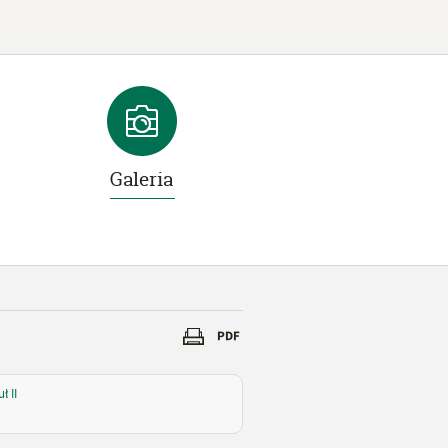
Galeria
 II