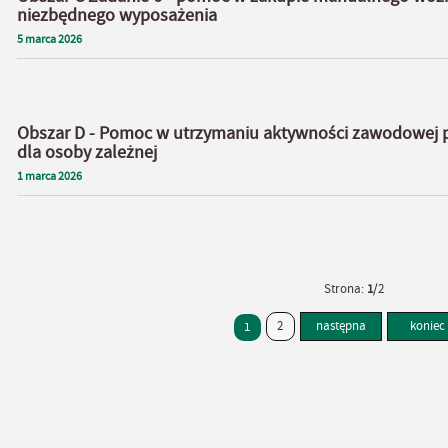
niezbędnego wyposażenia
5
marca
2026
Obszar D - Pomoc w utrzymaniu aktywności zawodowej p
dla osoby zależnej
1
marca
2026
Strona:
1
/2
2
następna
koniec
1