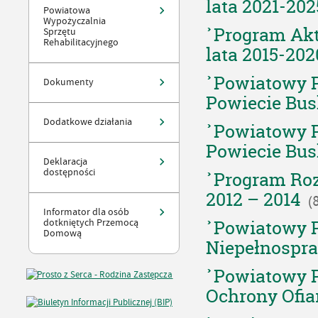
lata 2021-202
Powiatowa
Wypożyczalnia
Program Akt
Sprzętu
Rehabilitacyjnego
lata 2015-202
Powiatowy P
Dokumenty
Powiecie Bu
Dodatkowe działania
Powiatowy P
Powiecie Bus
Deklaracja
dostępności
Program Roz
2012 – 2014
(
Informator dla osób
Powiatowy P
dotkniętych Przemocą
Domową
Niepełnospr
Powiatowy P
Ochrony Ofia