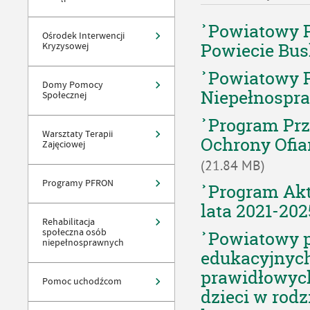
Powiatowy P
Ośrodek Interwencji
Powiecie Bu
Kryzysowej
Powiatowy P
Domy Pomocy
Niepełnospr
Społecznej
Program Prz
Warsztaty Terapii
Ochrony Ofia
Zajęciowej
(21.84 MB)
Programy PFRON
Program Akt
lata 2021-202
Rehabilitacja
społeczna osób
Powiatowy p
niepełnosprawnych
edukacyjnych
prawidłowyc
Pomoc uchodźcom
dzieci w rod