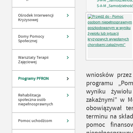
S-A-M ,,Samodzielność
S-A-M ,,Samodzielność
Ośrodek Interwencji
Kryzysowej
Domy Pomocy
Społecznej
Warsztaty Terapii
Zajęciowej
wniosków przez
Programy PFRON
programu „Po
wyniku żywiołu
Rehabilitacja
zakaźnymi” w Mo
społeczna osób
niepełnosprawnych
obowiązywał te
terminu na skła
Pomoc uchodźcom
pomoc finanso