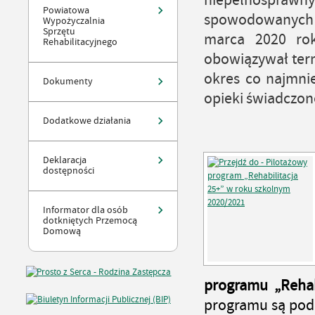
niepełnosprawny
Powiatowa
spowodowanych 
Wypożyczalnia
Sprzętu
marca 2020 rok
Rehabilitacyjnego
obowiązywał term
okres co najmnie
Dokumenty
opieki świadczone
Dodatkowe działania
Deklaracja
dostępności
Informator dla osób
dotkniętych Przemocą
Domową
programu „Rehab
programu są pod