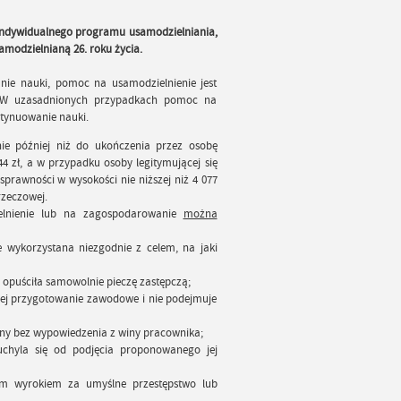
 indywidualnego programu usamodzielniania,
amodzielnianą 26. roku życia.
e nauki, pomoc na usamodzielnienie jest
. W uzasadnionych przypadkach pomoc na
tynuowanie nauki.
e później niż do ukończenia przez osobę
44 zł, a w przypadku osoby legitymującej się
rawności w wysokości nie niższej niż 4 077
zeczowej.
elnienie lub na zagospodarowanie
można
e wykorzystana niezgodnie z celem, na jaki
 opuściła samowolnie pieczę zastępczą;
jej przygotowanie zawodowe i nie podejmuje
any bez wypowiedzenia z winy pracownika;
chyla się od podjęcia proponowanego jej
m wyrokiem za umyślne przestępstwo lub