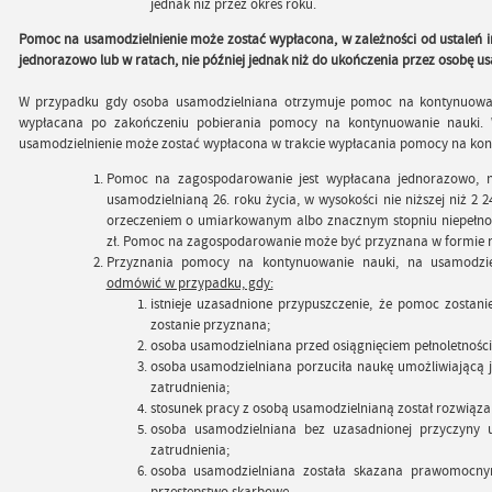
jednak niż przez okres roku.
Pomoc na usamodzielnienie może zostać wypłacona, w zależności od ustaleń
jednorazowo lub w ratach, nie później jednak niż do ukończenia przez osobę us
W przypadku gdy osoba usamodzielniana otrzymuje pomoc na kontynuowani
wypłacana po zakończeniu pobierania pomocy na kontynuowanie nauki
usamodzielnienie może zostać wypłacona w trakcie wypłacania pomocy na kon
Pomoc na zagospodarowanie jest wypłacana jednorazowo, ni
usamodzielnianą 26. roku życia, w wysokości nie niższej niż 2 2
orzeczeniem o umiarkowanym albo znacznym stopniu niepełnosp
zł. Pomoc na zagospodarowanie może być przyznana w formie r
Przyznania pomocy na kontynuowanie nauki, na usamodzi
odmówić w przypadku, gdy:
istnieje uzasadnione przypuszczenie, że pomoc zostani
zostanie przyznana;
osoba usamodzielniana przed osiągnięciem pełnoletności
osoba usamodzielniana porzuciła naukę umożliwiającą 
zatrudnienia;
stosunek pracy z osobą usamodzielnianą został rozwiąz
osoba usamodzielniana bez uzasadnionej przyczyny u
zatrudnienia;
osoba usamodzielniana została skazana prawomocny