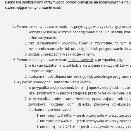
Osoba usamodzielniana otrzymująca pomoc pieniężną na kontynuowanie nauki
stwierdzające kontynuowanie nauki.
Pomoc na kontynuowanie nauki nie przysługuje w przypadku, gdy osob
kontynuuje naukę w szkole ponadgimnazjalnej lub uczelni, któ
pełne utrzymanie;
bez uzasadnionych powodów zmieniła trzykrotnie, na tym sa
kształcenia nauczycieli lub uczelnię, kurs lub przygotowanie d
została umieszczona w zakładzie karnym.
Pomoc na kontynuowanie nauki
można zawiesić
w przypadku, gdy:
w trakcie kształcenia w zakładzie kształcenia nauczycieli lub 
urlopie od zajęć;
osoba usamodzielniana nie realizuje indywidualnego programu 
Wysokość pomocy na usamodzielnienie wynosi:
w przypadku osoby usamodzielnianej opuszczającej rodzinę zast
jeżeli przebywała w pieczy zastępczej przez okres co najmniej 3 la
w przypadku osoby usamodzielnianej opuszczającej rodzinę 
zawodową, rodzinny dom dziecka, placówkę opiekuńczo
opiekuńczo-wychowawczą:
nie mniej niż 8 968 zł — jeżeli przebywała w pieczy zastępc
nie mniej niż 4 486 zł — jeżeli przebywała w pieczy zastępc
nie mniej niż 2 244 zł — jeżeli przebywała w pieczy zast