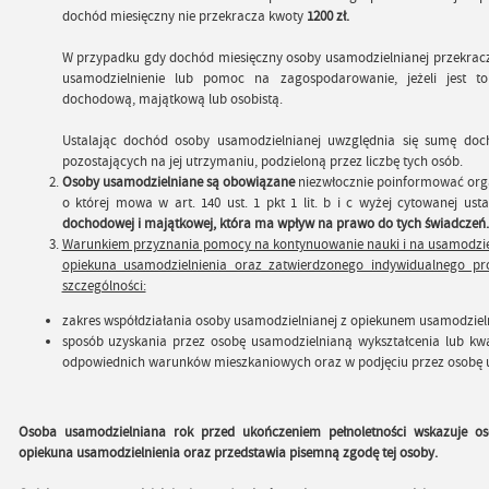
dochód miesięczny nie przekracza kwoty
1200 zł.
W przypadku gdy dochód miesięczny osoby usamodzielnianej przekrac
usamodzielnienie lub pomoc na zagospodarowanie, jeżeli jest to
dochodową, majątkową lub osobistą.
Ustalając dochód osoby usamodzielnianej uwzględnia się sumę doch
pozostających na jej utrzymaniu, podzieloną przez liczbę tych osób.
Osoby usamodzielniane są obowiązane
niezwłocznie poinformować orga
o której mowa w art. 140 ust. 1 pkt 1 lit. b i c wyżej cytowanej ust
dochodowej i majątkowej, która ma wpływ na prawo do tych świadczeń.
Warunkiem przyznania pomocy na kontynuowanie nauki i na usamodzieln
opiekuna usamodzielnienia oraz zatwierdzonego indywidualnego pr
szczególności:
zakres współdziałania osoby usamodzielnianej z opiekunem usamodzieln
sposób uzyskania przez osobę usamodzielnianą wykształcenia lub kw
odpowiednich warunków mieszkaniowych oraz w podjęciu przez osobę u
Osoba usamodzielniana rok przed ukończeniem pełnoletności wskazuje osob
opiekuna usamodzielnienia oraz przedstawia pisemną zgodę tej osoby.