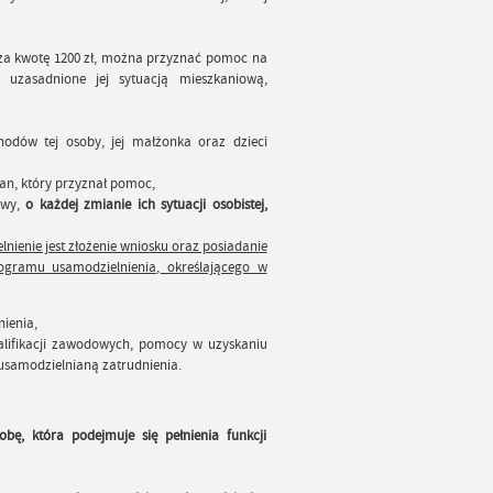
za kwotę 1200 zł, można przyznać pomoc na
 uzasadnione jej sytuacją mieszkaniową,
odów tej osoby, jej małżonka oraz dzieci
n, który przyznał pomoc,
awy,
o każdej zmianie ich sytuacji osobistej,
ienie jest złożenie wniosku oraz posiadanie
ogramu usamodzielnienia, określającego w
ienia,
alifikacji zawodowych, pomocy w uzyskaniu
samodzielnianą zatrudnienia.
ę, która podejmuje się pełnienia funkcji