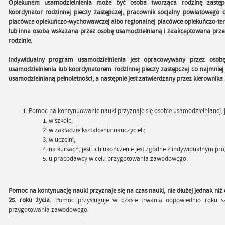
Opiekunem usamodzielnienia może być osoba tworząca rodzinę zastęp
koordynator rodzinnej pieczy zastępczej, pracownik socjalny powiatowego
placówce opiekuńczo-wychowawczej albo regionalnej placówce opiekuńczo-te
lub inna osoba wskazana przez osobę usamodzielnianą i zaakceptowana prz
rodzinie.
Indywidualny program usamodzielnienia jest opracowywany przez osob
usamodzielnienia lub koordynatorem rodzinnej pieczy zastępczej co najmniej
usamodzielnianą pełnoletności, a następnie jest zatwierdzany przez kierowni
Pomoc na kontynuowanie nauki przyznaje się osobie usamodzielnianej, j
w szkole;
w zakładzie kształcenia nauczycieli;
w uczelni;
na kursach, jeśli ich ukończenie jest zgodne z indywidualnym p
u pracodawcy w celu przygotowania zawodowego.
Pomoc na kontynuację nauki przyznaje się na czas nauki, nie dłużej jednak ni
25. roku życia.
Pomoc przysługuje w czasie trwania odpowiednio roku sz
przygotowania zawodowego.