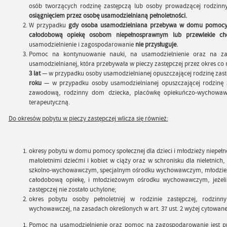
osób tworzących rodzinę zastępczą lub osoby prowadzącej rodzinn
osiągnięciem przez osobę usamodzielnianą pełnoletności.
W przypadku
gdy osoba usamodzielniana przebywa w domu pomocy s
całodobową opiekę osobom niepełnosprawnym lub przewlekle c
usamodzielnienie i zagospodarowanie
nie przysługuje.
Pomoc na kontynuowanie nauki, na usamodzielnienie oraz na za
usamodzielnianej, która przebywała w pieczy zastępczej przez okres co 
3 lat
— w przypadku osoby usamodzielnianej opuszczającej rodzinę zas
roku
— w przypadku osoby usamodzielnianej opuszczającej rodzinę 
zawodową, rodzinny dom dziecka, placówkę opiekuńczo-wychowawc
terapeutyczną.
Do okresów pobytu w pieczy zastępczej wlicza się również:
okresy pobytu w domu pomocy społecznej dla dzieci i młodzieży niepełn
małoletnimi dziećmi i kobiet w ciąży oraz w schronisku dla nieletnic
szkolno-wychowawczym, specjalnym ośrodku wychowawczym, młodzież
całodobową opiekę, i młodzieżowym ośrodku wychowawczym, jeżeli
zastępczej nie zostało uchylone;
okres pobytu osoby pełnoletniej w rodzinie zastępczej, rodzin
wychowawczej, na zasadach określonych w art. 37 ust. 2 wyżej cytowane
Pomoc na usamodzielnienie oraz pomoc na zagospodarowanie jest pr