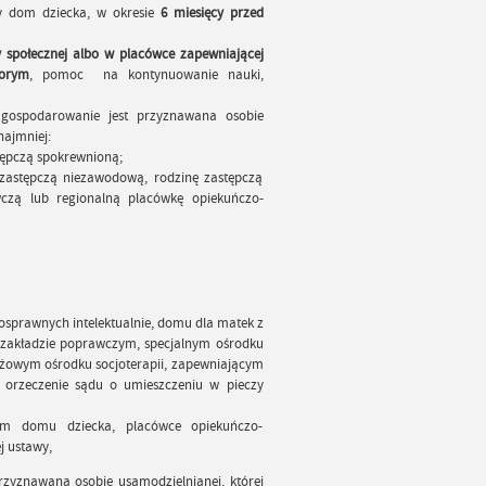
y dom dziecka, w okresie
6 miesięcy przed
połecznej albo w placówce zapewniającej
horym
, pomoc na kontynuowanie nauki,
gospodarowanie jest przyznawana osobie
najmniej:
tępczą spokrewnioną;
zastępczą niezawodową, rodzinę zastępczą
zą lub regionalną placówkę opiekuńczo-
osprawnych intelektualnie, domu dla matek z
h, zakładzie poprawczym, specjalnym ośrodku
owym ośrodku socjoterapii, zapewniającym
 orzeczenie sądu o umieszczeniu w pieczy
nym domu dziecka, placówce opiekuńczo-
j ustawy,
zyznawana osobie usamodzielnianej, której