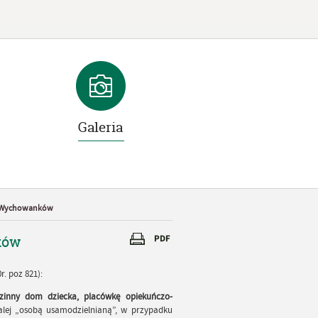
Galeria
h Wychowanków
ków
r. poz 821):
zinny dom dziecka, placówkę opiekuńczo-
alej „osobą usamodzielnianą”, w przypadku