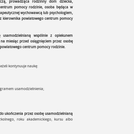
czą, prowadząca rodzinny dom dziecka,
 centrum pomocy rodzinie, osoba będąca w
rapeutycznej wychowawcą lub psychologiem,
ez kierownika powiatowego centrum pomocy
ę usamodzielnianą wspólnie z opiekunem
 na miesiąc przed osiągnięciem przez osobę
ka powiatowego centrum pomocy rodzinie.
eżeli kontynuuje naukę:
rogramem usamodzielnienia;
ż do ukończenia przez osobę usamodzielnianą
kolnego, roku akademickiego, kursu albo