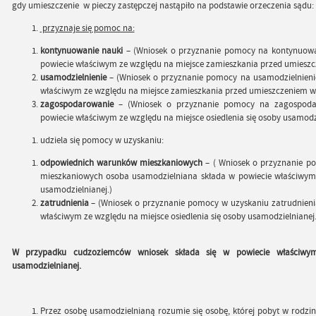
gdy umieszczenie w pieczy zastępczej nastąpiło na podstawie orzeczenia sądu:
przyznaje się pomoc na:
kontynuowanie nauki
– (Wniosek o przyznanie pomocy na kontynuowa
powiecie właściwym ze względu na miejsce zamieszkania przed umieszcz
usamodzielnienie
– (Wniosek o przyznanie pomocy na usamodzielnieni
właściwym ze względu na miejsce zamieszkania przed umieszczeniem w p
zagospodarowanie
– (Wniosek o przyznanie pomocy na zagospoda
powiecie właściwym ze względu na miejsce osiedlenia się osoby usamodzi
udziela się pomocy w uzyskaniu:
odpowiednich warunków mieszkaniowych
– ( Wniosek o przyznanie 
mieszkaniowych osoba usamodzielniana składa w powiecie właściwym z
usamodzielnianej.)
zatrudnienia
– (Wniosek o przyznanie pomocy w uzyskaniu zatrudnieni
właściwym ze względu na miejsce osiedlenia się osoby usamodzielnianej.
W przypadku cudzoziemców wniosek składa się w powiecie właściwy
usamodzielnianej.
Przez osobę usamodzielnianą rozumie się osobę, której pobyt w rodzinn