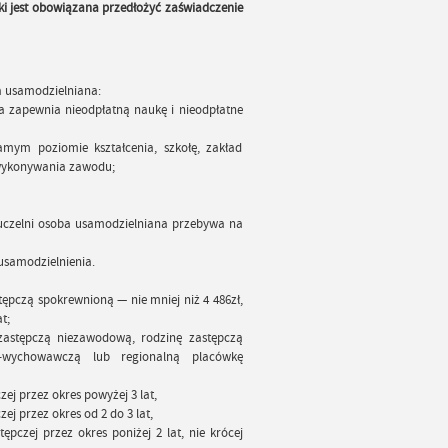
 jest obowiązana przedłożyć zaświadczenie
a usamodzielniana:
ra zapewnia nieodpłatną naukę i nieodpłatne
mym poziomie kształcenia, szkołę, zakład
o wykonywania zawodu;
w uczelni osoba usamodzielniana przebywa na
usamodzielnienia.
ępczą spokrewnioną — nie mniej niż 4 486zł,
t;
zastępczą niezawodową, rodzinę zastępczą
-wychowawczą lub regionalną placówkę
zej przez okres powyżej 3 lat,
zej przez okres od 2 do 3 lat,
ępczej przez okres poniżej 2 lat, nie krócej