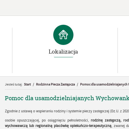
Lokalizacja
Jesteś tutaj:
Start
/
Rodzinna Piecza Zastępcza
/
Pomoc dla usamodzielniajanyc
Pomoc dla usamodzielniajanych Wychowan
Zgodnie z ustawą o wspieraniu rodziny i systemie pieczy zastępczej (Dz.U. z 2020
osobie opuszczającej, po osiągnięciu pełnoletności,
rodzinę zastępczą, rod
wychowawczą lub regionalną placówkę opiekuńczo-terapeutyczną
, zwanej d