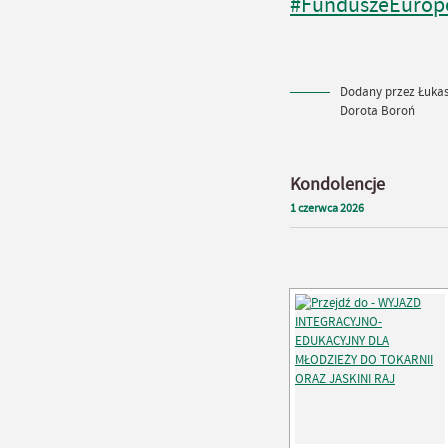
#FunduszeEurope
Dodany przez Łukasz
Dorota Boroń
Kondolencje
1
czerwca
2026