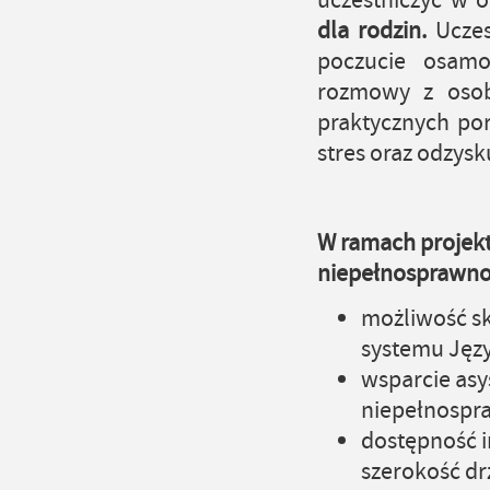
uczestniczyć w 
dla rodzin.
Uczes
poczucie osamot
rozmowy z osob
praktycznych por
stres oraz odzys
W ramach projekt
niepełnosprawnoś
możliwość sk
systemu Jęz
wsparcie asy
niepełnospra
dostępność in
szerokość dr