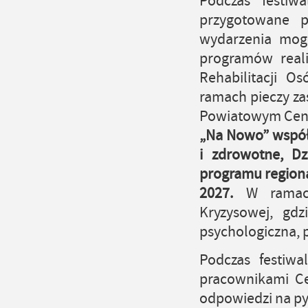
Podczas festiw
przygotowane pr
wydarzenia mogl
programów real
Rehabilitacji O
ramach pieczy za
Powiatowym Cen
„Na Nowo”
współ
i zdrowotne, Dz
programu regiona
2027.
W ramach
Kryzysowej, gdz
psychologiczna, p
Podczas festiwa
pracownikami Ce
odpowiedzi na p