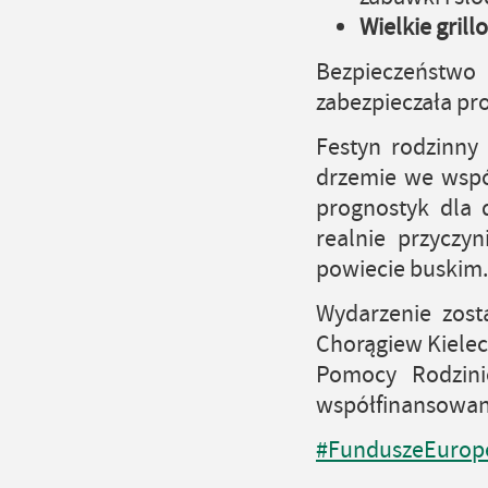
Wielkie grill
Bezpieczeństw
zabezpieczała pr
Festyn rodzinny
drzemie we wspó
prognostyk dla 
realnie przyczyn
powiecie buskim.
Wydarzenie zost
Chorągiew Kiele
Pomocy Rodzin
współfinansowan
#FunduszeEurope