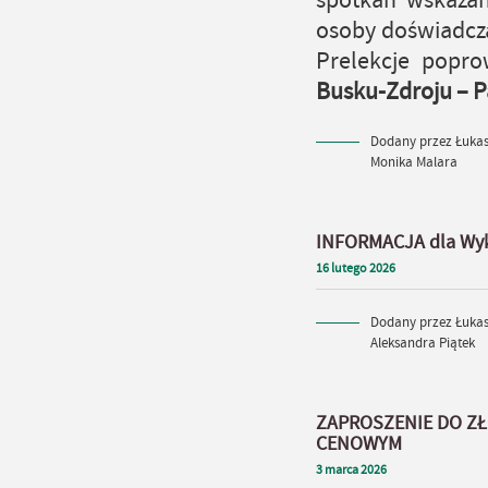
spotkań wskaza
osoby doświadcz
Prelekcje popr
Busku-Zdroju – P
Dodany przez Łukasz
Monika Malara
INFORMACJA dla Wy
16
lutego
2026
Dodany przez Łukasz
Aleksandra Piątek
ZAPROSZENIE DO Z
CENOWYM
3
marca
2026