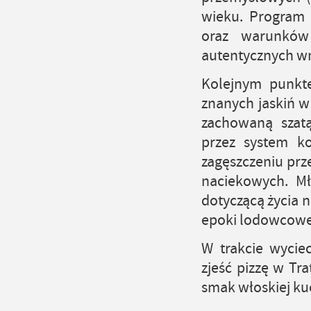
wieku. Program 
oraz warunków
autentycznych wn
Kolejnym punkte
znanych jaskiń w
zachowaną szatą
przez system ko
zagęszczeniu prz
naciekowych. Mł
dotyczącą życia 
epoki lodowcowej
W trakcie wycie
zjeść pizzę w Tr
smak włoskiej ku