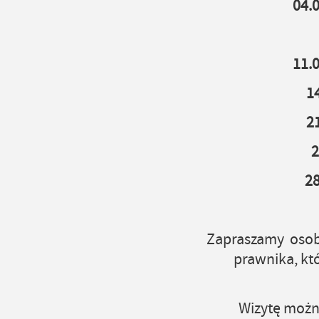
04.
11.
1
2
2
28
Zapraszamy osob
prawnika, któ
Wizytę można