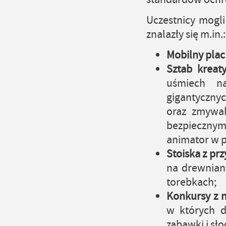
Uczestnicy mogli 
znalazły się m.in.:
Mobilny plac
Sztab kreat
uśmiech na
gigantyczny
oraz zmywal
bezpiecznymi
animator w p
Stoiska z pr
na drewnian
torebkach;
Konkursy z 
w których d
zabawki i sł