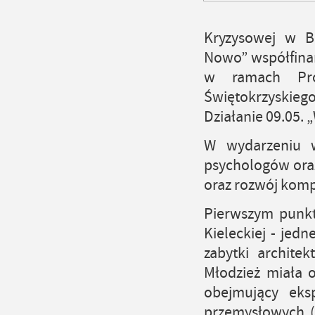
Kryzysowej w B
Nowo” współfina
w ramach Pro
Świętokrzyskiego
Działanie 09.05. 
W wydarzeniu w
psychologów oraz
oraz rozwój komp
Pierwszym punkt
Kieleckiej - jed
zabytki archite
Młodzież miała 
obejmujący eksp
przemysłowych (