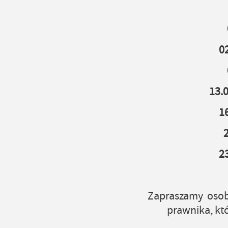
0
13.
1
2
Zapraszamy osob
prawnika, któ