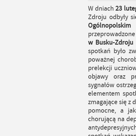
W dniach
23 lute
Zdroju odbyły s
Ogólnopolski
przeprowadzone
w Busku-Zdroju
spotkań było zw
poważnej chorob
prelekcji uczniow
objawy oraz p
sygnałów ostrzeg
elementem spotk
zmagające się z d
pomocne, a jak
chorującą na de
antydepresyjnyc