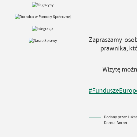
28.07.
30.07.
Zapraszamy osob
prawnika, któ
Wizytę można
#FunduszeEurope
Dodany przez Łukasz
Dorota Boroń