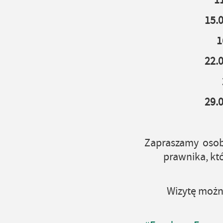
1
15.
1
22.
29.
Zapraszamy osob
prawnika, któ
Wizytę można