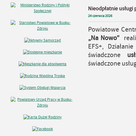
Nieodpłatnie usługi
24
czerwca
2026
Powiatowe Centr
„Na Nowo”
reali
EFS+, Działanie
świadczone
us
świadczone usług
21.07.
23.07.