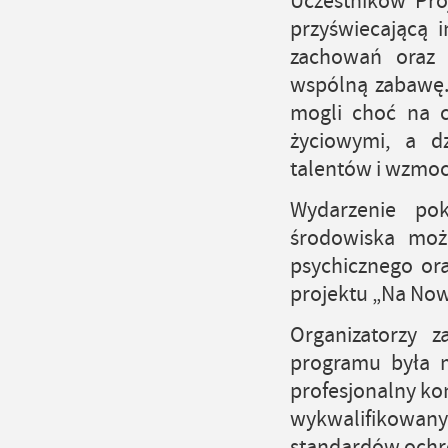
Uczestników Pro
przyświecającą 
zachowań oraz b
wspólną zabawę. 
mogli choć na c
życiowymi, a dz
talentów i wzmoc
Wydarzenie po
środowiska moż
psychicznego ora
projektu „Na Now
Organizatorzy 
programu była m
profesjonalny ko
wykwalifikowan
standardów ochr