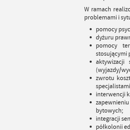
W ramach realiz
problemami i syt
pomocy psych
dyżuru prawn
pomocy ter
stosującymi 
aktywizacj
(wyjazdy/wyc
zwrotu kosz
specjalistam
interwencji 
zapewnieni
bytowych;
integracji se
półkolonii e