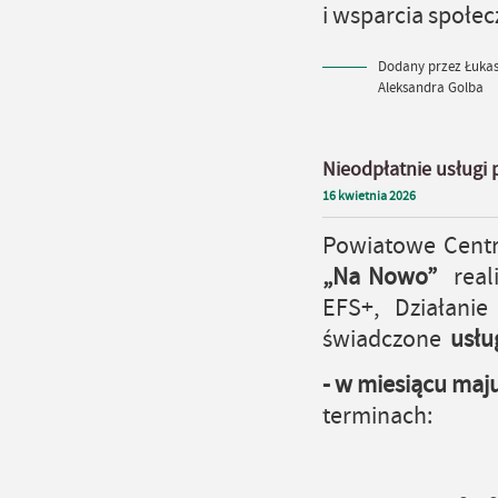
i wsparcia społe
Dodany przez Łukasz
Aleksandra Golba
Nieodpłatnie usługi
16
kwietnia
2026
Powiatowe Centr
„Na Nowo”
reali
EFS+, Działanie
świadczone
usłu
-
w
miesiącu maj
terminach: