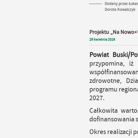
Dodany przez Łukasz
Dorota Kowalczyk
Projektu „Na Nowo+
29
kwietnia
2026
Powiat Buski/P
przypomina, iż
współfinansowa
zdrowotne, Dzia
programu regiona
2027.
Całkowita warto
dofinansowania 
Okres realizacji 