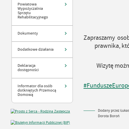
Powiatowa
Wypożyczalnia
Sprzętu
Rehabilitacyjnego
Dokumenty
Zapraszamy osob
prawnika, któ
Dodatkowe działania
Wizytę można
Deklaracja
dostępności
#FunduszeEurope
Informator dla osób
dotkniętych Przemocą
Domową
Dodany przez Łukasz
Dorota Boroń