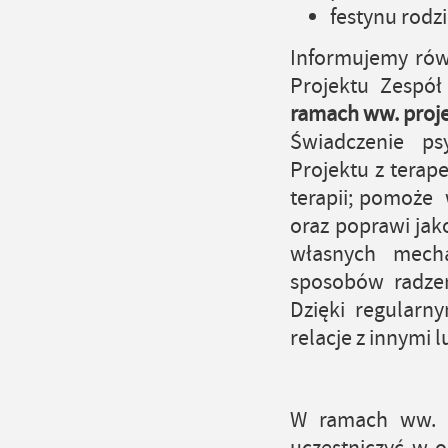
festynu rodz
Informujemy rów
Projektu Zespół
ramach ww. proj
Świadczenie ps
Projektu z terap
terapii; pomoże
oraz poprawi ja
własnych mecha
sposobów radze
Dzięki regularn
relacje z innymi 
W ramach ww. p