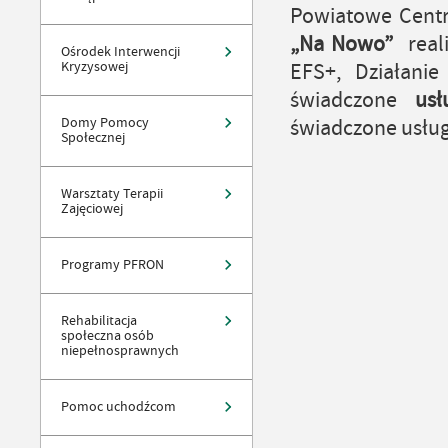
Powiatowe Centr
„Na Nowo”
reali
Ośrodek Interwencji
Kryzysowej
EFS+, Działanie
świadczone
us
Domy Pomocy
świadczone usług
Społecznej
Warsztaty Terapii
Zajęciowej
05.08
Programy PFRON
Rehabilitacja
19.08
społeczna osób
niepełnosprawnych
20.08.
Pomoc uchodźcom
25.08.