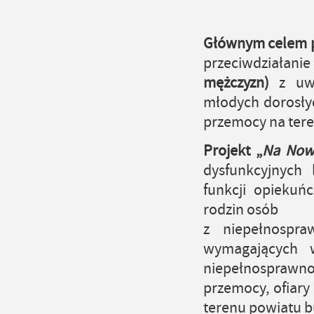
Głównym celem p
przeciwdziałani
mężczyzn)
z uwzg
młodych dorosły
przemocy na tere
Projekt „
Na No
dysfunkcyjnych 
funkcji opiekuń
rodzin osób
z niepełnospra
wymagających w
niepełnosprawn
przemocy, ofiary
terenu powiatu b