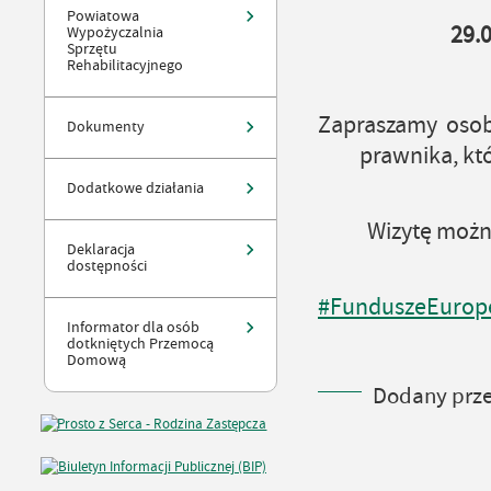
Powiatowa
29.
Wypożyczalnia
Sprzętu
Rehabilitacyjnego
Zapraszamy osob
Dokumenty
prawnika, któ
Dodatkowe działania
Wizytę można
Deklaracja
dostępności
#FunduszeEurope
Informator dla osób
dotkniętych Przemocą
Domową
Dodany prze