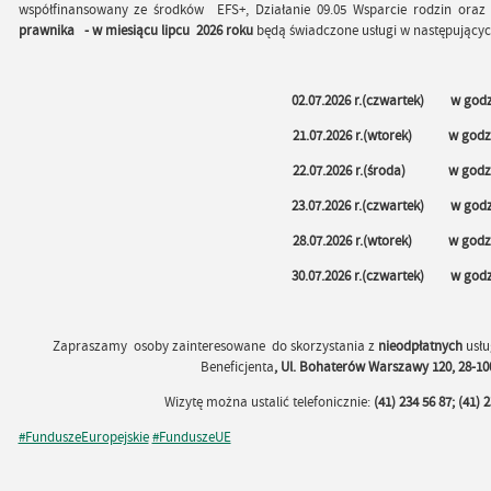
współfinansowany ze środków EFS+, Działanie 09.05 Wsparcie rodzin ora
prawnika -
w
miesiącu lipcu 2026 roku
będą świadczone usługi w następującyc
02.07.2026 r.(czwartek) w godz.
21.07.2026 r.(wtorek) w godz. 08
22.07.2026 r.(środa) w godz. 
23.07.2026 r.(czwartek) w godz. 13
28.07.2026 r.(wtorek) w godz. 08
30.07.2026 r.(czwartek) w godz. 08
Zapraszamy osoby zainteresowane do skorzystania z
nieodpłatnych
usłu
Beneficjenta
, Ul. Bohaterów Warszawy 120, 28-10
Wizytę można ustalić telefonicznie:
(41) 234 56 87; (41) 2
#FunduszeEuropejskie
#FunduszeUE